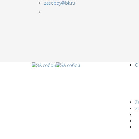
zasoboy@bk.ru
О
Z
Z