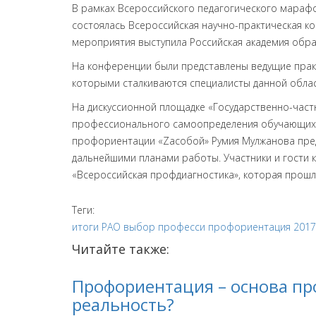
​В рамках Всероссийского педагогического марафо
состоялась Всероссийская научно-практическая 
мероприятия выступила Российская академия обр
На конференции были представлены ведущие прак
которыми сталкиваются специалисты данной обла
На дискуссионной площадке «Государственно-час
профессионального самоопределения обучающихс
профориентации «Zасобой» Румия Мулжанова предс
дальнейшими планами работы.
Участники и гости
«Всероссийская профдиагностика», которая прошла
Теги:
итоги
РАО
выбор професси
профориентация
2017
Читайте также:
Профориентация – основа пр
реальность?