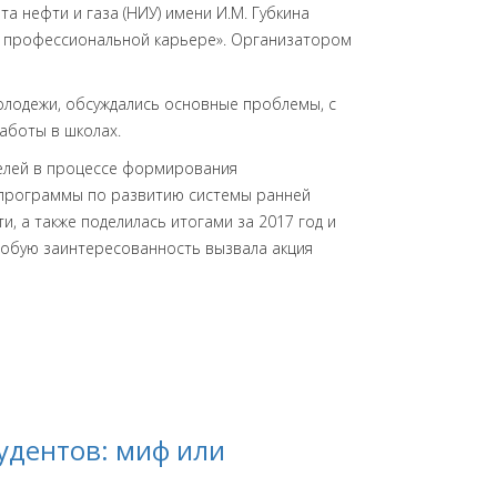
а нефти и газа (НИУ) имени И.М. Губкина
к профессиональной карьере». Организатором
лодежи, обсуждались основные проблемы, с
аботы в школах.
телей в процессе формирования
 программы по развитию системы ранней
 а также поделилась итогами за 2017 год и
собую заинтересованность вызвала акция
удентов: миф или