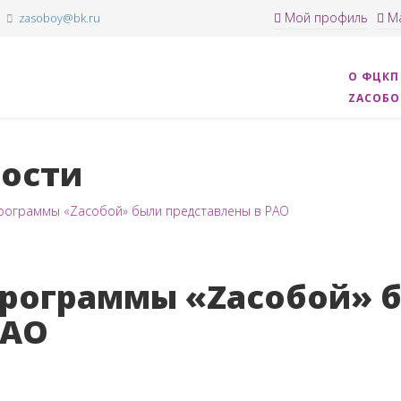
Мой профиль
Ма
zasoboy@bk.ru
О ФЦКП
ZАСОБ
ости
программы «Zасобой» были представлены в РАО
 программы «Zасобой» 
РАО