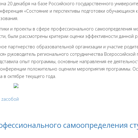
на 20 декабря на базе Российского государственного университет
конференция «Состояние и перспективы подготовки обучающихся 
азования.
тики и проекты в сфере профессионального самоопределения мо
сти, были рассмотрены критерии оценки эффективности данной р
тное партнерство образовательной организации и участие роди
я» руководитель регионального сотрудничества Всероссийской
тавила опыт программы, основные направления ее деятельности,
 конференции положительно оценили мероприятия программы. О
 в октябре текущего года.
zасобой
офессионального самоопределения ст