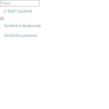
О ФЦКП Zасобой
Zacобой в профессию
Zaсобой в регионах