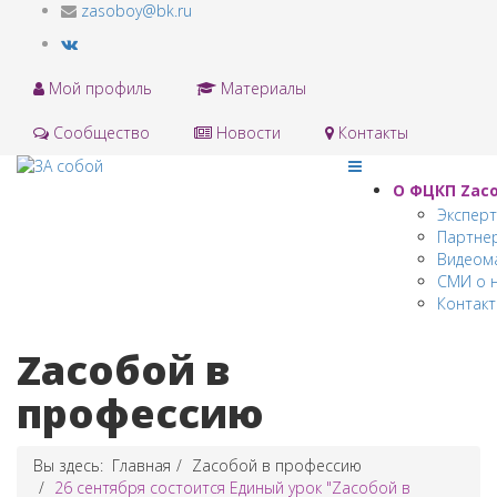
zasoboy@bk.ru
Мой профиль
Материалы
Сообщество
Новости
Контакты
О ФЦКП Zас
Экспер
Партне
Видеом
СМИ о 
Контак
Zacобой в
профессию
Вы здесь:
Главная
Zacобой в профессию
26 сентября состоится Единый урок "Zaсобой в