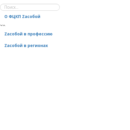
О ФЦКП Zасобой
Zacобой в профессию
Zaсобой в регионах