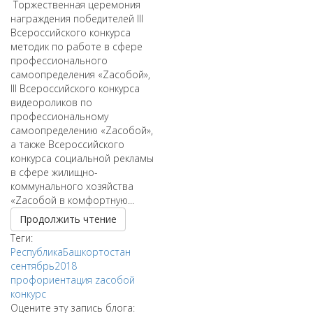
​ Торжественная церемония
награждения победителей III
Всероссийского конкурса
методик по работе в сфере
профессионального
самоопределения «Zaсобой»,
III Всероссийского конкурса
видеороликов по
профессиональному
самоопределению «Zасобой»,
а также Всероссийского
конкурса социальной рекламы
в сфере жилищно-
коммунального хозяйства
«Zaсобой в комфортную...
Продолжить чтение
Теги:
РеспубликаБашкортостан
сентябрь2018
профориентация
zасобой
конкурс
Оцените эту запись блога: