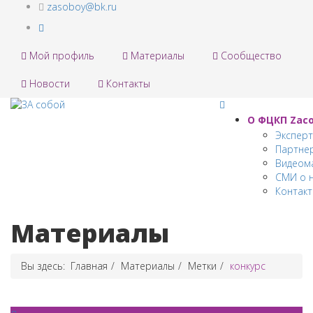
zasoboy@bk.ru
Мой профиль
Материалы
Сообщество
Новости
Контакты
О ФЦКП Zас
Экспер
Партне
Видеом
СМИ о 
Контак
Материалы
Вы здесь:
Главная
Материалы
Метки
конкурс