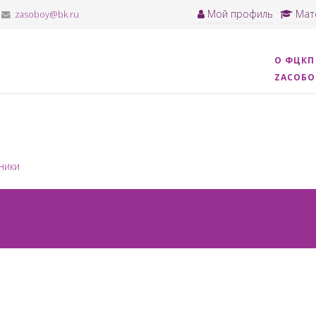
Мой профиль
Мат
zasoboy@bk.ru
О ФЦКП
ZАСОБ
ники