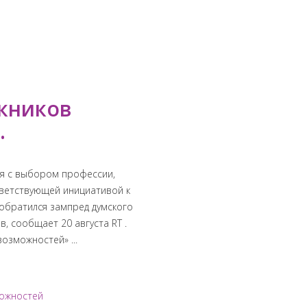
скников
.
хся с выбором профессии,
тветствующей инициативой к
обратился зампред думского
, сообщает 20 августа RT .
озможностей» ...
можностей