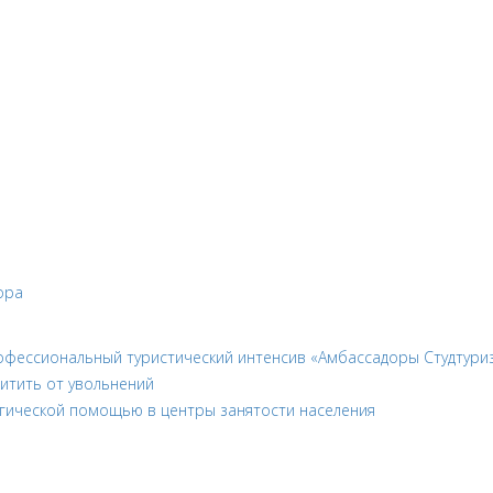
ора
фессиональный туристический интенсив «Амбассадоры Студтури
щитить от увольнений
огической помощью в центры занятости населения