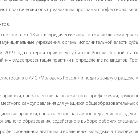
меют практический опыт реализации программ профессиональног
нтов.
в возрасте от 18 лет и юридические лица, в том числе коммерче
 муниципальные учреждения, органы исполнительной власти субъ
бря 2019 года на территории всех субъектов России. Первый этап
лайн» – видеопрезентация практики и определение кандидатов. Тре
гистрацию в АИС «Молодежь России» и подать заявку в разделе «
практики, направленные на знакомство с профессиями, трудово
и местного самоуправления для учащихся общеобразовательных ор
ионные практики, направленные на самоопределение молодежи 
онального образования, содействие в выборе рабочих специаль
профессиональной агитации и вовлечения молодежи в трудовую д