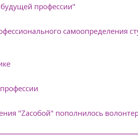
 будущей профессии"
офессионального самоопределения ст
ике
 профессии
ения "Zасобой" пополнилось волонте