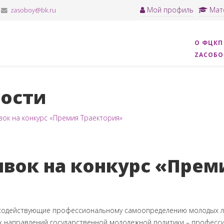
Мой профиль
Мат
zasoboy@bk.ru
О ФЦКП
ZАСОБ
ости
вок на конкурс «Премия Траектория»
явок на конкурс «Прем
 содействующие профессиональному самоопределению молодых лю
ых направлений государственной молодежной политики – професс