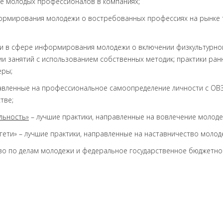
ие молодых профессионалов в компаниях;
ормирования молодежи о востребованных профессиях на рынке т
и в сфере информирования молодежи о включении физкультурной
ии занятий с использованием собственных методик; практики р
еры;
равленные на профессиональное самоопределение личности с ОВЗ
тве;
льность»
– лучшие практики, направленные на вовлечение молодеж
ети» – лучшие практики, направленные на наставничество молоде
о по делам молодежи и федеральное государственное бюджетное