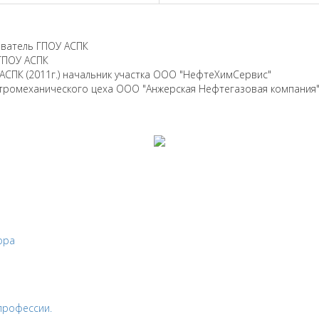
ователь ГПОУ АСПК
ГПОУ АСПК
АСПК (2011г.) начальник участка ООО "НефтеХим
Сервис"
ктромеханического цеха ООО "Анжерская Нефтегазовая компания"
ора
профессии.