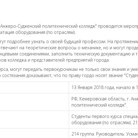
 "Анжеро-Судженский политехнический колледж" проводится мероп
атация оборудования (по отраслям).
гут подробнее узнать о своей будущей профессии. На протяжении
 отвечают на теоретические вопросы о механике, но и могут про
нцевыми соединениями, заполнить техническую документацию и т. 
ков колледжа и представителей предприятий города.
рса, могут передать первокурсникам не только свои знания и уме
о состязания доказывают, что по праву гордо носят звание "Студе
13 Января 2018 года, начало в 
РФ, Кемеровская область, г. А
политехнический колледж".
​Студенты первого курса специ
оборудования (по отраслям). 21
​214 группа. Руководитель: Усм