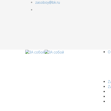
zasoboy@bk.ru
О
Z
Z