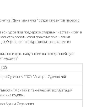
риятие "День механика" среди студентов первого
 конкурса при поддержке старших "наставников" в
демонстрировать свои практические навыки
д.). Оценивает конкурс жюри, состоящие из
ния, но и дать напутствие на всю дальнейшую
нт механик"
11.00
нжеро-Судженск, ГПОУ "Анжеро-Судженский
альности "Монтаж и техническая эксплуатация
7 и 227 группы.
анов Артем Сергеевич