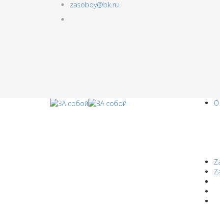
zasoboy@bk.ru
О
Z
Z