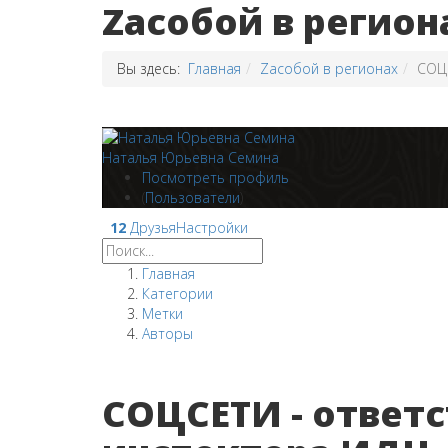
Zaсобой в регион
Вы здесь:
Главная
Zaсобой в регионах
СОЦС
Наталья Юрьевна Семина
Посмотреть профиль
(
Пользователи
)
12
Друзья
Настройки
Главная
Категории
Метки
Авторы
СОЦСЕТИ - ответс