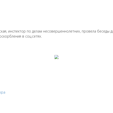
ская, инспектор по делам несовершеннолетних, провела беседы д
оскорбления в соц.сетях.
ора